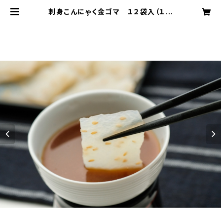
刺身こんにゃく金ゴマ １２袋入（１ケ
ース） | 有限会社 中村商店